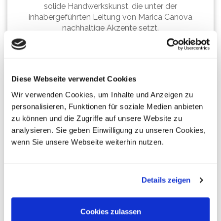
solide Handwerkskunst, die unter der
inhabergeführten Leitung von Marica Canova
nachhaltige Akzente setzt.
Ob
Neubau
,
Altbau
oder
Sanierung
– ob
Maler-
oder
Tapezierarbeiten
,
Bodenbeläge
, komplette
Badrenovierungen
Diese Webseite verwendet Cookies
oder die individuelle
Umgestaltung von
Wir verwenden Cookies, um Inhalte und Anzeigen zu
Altbauwohnungen
in modernes Ambiente: Ein
personalisieren, Funktionen für soziale Medien anbieten
motiviertes Fachkräfte-Team führt alle am
zu können und die Zugriffe auf unsere Website zu
Innenausbau anfallenden Arbeiten mit hoher
analysieren. Sie geben Einwilligung zu unseren Cookies,
Expertise aus - einschließlich der Installation von
Wärmepumpen als fachkompetenter
wenn Sie unsere Webseite weiterhin nutzen.
Vertriebspartner von
Mitsubishi Electric
!
Details zeigen
Cookies zulassen